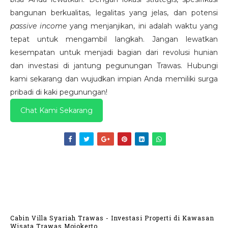
bangunan berkualitas, legalitas yang jelas, dan potensi
passive income
yang menjanjikan, ini adalah waktu yang
tepat untuk mengambil langkah. Jangan lewatkan
kesempatan untuk menjadi bagian dari revolusi hunian
dan investasi di jantung pegunungan Trawas. Hubungi
kami sekarang dan wujudkan impian Anda memiliki surga
pribadi di kaki pegunungan!
Chat Kami Sekarang
Cabin Villa Syariah Trawas - Investasi Properti di Kawasan
Wisata Trawas Mojokerto