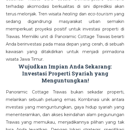
terhadap akomodasi berkualitas di sini diprediksi akan
terus melonjak. Tren wisata
healing
dan
eco-tourism
yang
sedang digandrungi masyarakat urban semakin
memperkuat proyeksi positif untuk investasi properti di
Trawas. Memiliki unit di Panoramic Cottage Trawas berarti
Anda berinvestasi pada masa depan yang cerah, di sebuah
kawasan yang ditakdirkan untuk menjadi primadona
wisata Jawa Timur.
Wujudkan Impian Anda Sekarang:
Investasi Properti Syariah yang
Menguntungkan!
Panoramic Cottage Trawas bukan sekadar properti,
melainkan sebuah peluang emas. Kombinasi unik antara
investasi yang menguntungkan, gaya hidup syariah yang
menenteramkan, dan akses keindahan alam pegunungan
Trawas yang memukau, menjadikannya pilihan yang tak
bisa Anda lewatkan. Dengan lokasi strategis, spesifikasi