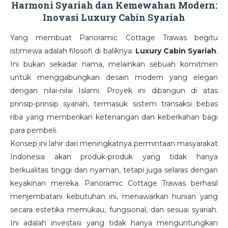
Harmoni Syariah dan Kemewahan Modern:
Inovasi Luxury Cabin Syariah
Yang membuat Panoramic Cottage Trawas begitu
istimewa adalah filosofi di baliknya:
Luxury Cabin Syariah
.
Ini bukan sekadar nama, melainkan sebuah komitmen
untuk menggabungkan desain modern yang elegan
dengan nilai-nilai Islami. Proyek ini dibangun di atas
prinsip-prinsip syariah, termasuk sistem transaksi bebas
riba yang memberikan ketenangan dan keberkahan bagi
para pembeli.
Konsep ini lahir dari meningkatnya permintaan masyarakat
Indonesia akan produk-produk yang tidak hanya
berkualitas tinggi dan nyaman, tetapi juga selaras dengan
keyakinan mereka. Panoramic Cottage Trawas berhasil
menjembatani kebutuhan ini, menawarkan hunian yang
secara estetika memukau, fungsional, dan sesuai syariah.
Ini adalah investasi yang tidak hanya menguntungkan