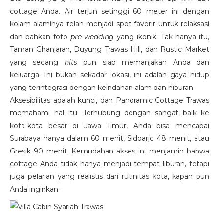
cottage Anda. Air terjun setinggi 60 meter ini dengan
kolam alaminya telah menjadi spot favorit untuk relaksasi
dan bahkan foto
pre-wedding
yang ikonik. Tak hanya itu,
Taman Ghanjaran, Duyung Trawas Hill, dan Rustic Market
yang sedang
hits
pun siap memanjakan Anda dan
keluarga. Ini bukan sekadar lokasi, ini adalah gaya hidup
yang terintegrasi dengan keindahan alam dan hiburan.
Aksesibilitas adalah kunci, dan Panoramic Cottage Trawas
memahami hal itu. Terhubung dengan sangat baik ke
kota-kota besar di Jawa Timur, Anda bisa mencapai
Surabaya hanya dalam 60 menit, Sidoarjo 48 menit, atau
Gresik 90 menit. Kemudahan akses ini menjamin bahwa
cottage Anda tidak hanya menjadi tempat liburan, tetapi
juga pelarian yang realistis dari rutinitas kota, kapan pun
Anda inginkan.